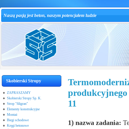
Naszą pasją jest beton, naszym potencjałem ludzie
Termomoderniza
Skobierski Stropy
produkcyjnego 
ZAPRASZAMY
Skobierski Stropy Sp. K.
11
Strop "filigran"
Elementy konstrukcyjne
Montaż
Biegi schodowe
1) nazwa zadania:
Te
Kręgi betonowe