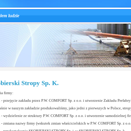
ałem ludzie
bierski Stropy Sp. K.
ia firmy:
. - przejęcie zakładu przez P.W. COMFORT Sp. z o.o. i utworzenie Zakładu Prefabr
aśnie w naszym zakładzie produkowaliśmy, jako jedni z pierwszych w Polsce, stropy
. - wydzielenie ze struktury P.W. COMFORT Sp. z o.o. i utworzenie samodzielnej fir
. - zmiana nazwy firmy (wskutek zmian właścicielskich w P.W. COMFORT Sp. z o.
. - przekształcenie SKOBIERSKI STROPY Sp. j. w SKOBIERSKI STROPY Sp. k.