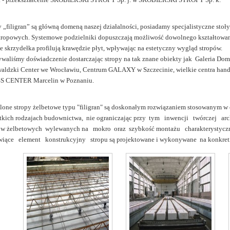
y „filigran” są główną domeną naszej działalności, posiadamy specjalistyczne st
stropowych. Systemowe podzielniki dopuszczają możliwość dowolnego kształtowa
e skrzydełka profilują krawędzie płyt, wpływając na estetyczny wygląd stropów.
waliśmy doświadczenie dostarczając stropy na tak znane obiekty jak Galeria Domi
aldzki Center we Wrocławiu, Centrum GALAXY w Szczecinie, wielkie centra han
 CENTER Marcelin w Poznaniu.
lone stropy żelbetowe typu "filigran" są doskonałym rozwiązaniem stosowanym w 
tkich rodzajach budownictwa, nie ograniczając przy tym inwencji twórczej ar
ów żelbetowych wylewanych na mokro oraz szybkość montażu charakterystyczn
wiące element konstrukcyjny stropu są projektowane i wykonywane na konkretn