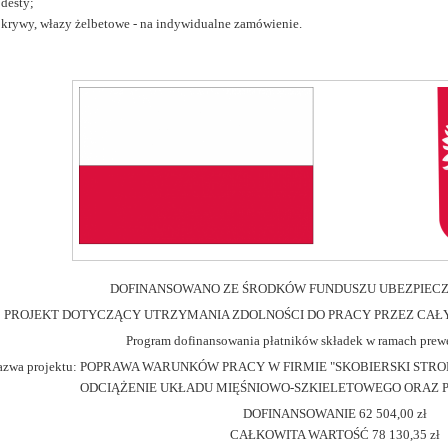
desty;
krywy, włazy żelbetowe - na indywidualne zamówienie.
DOFINANSOWANO ZE ŚRODKÓW FUNDUSZU UBEZPIEC
PROJEKT DOTYCZĄCY UTRZYMANIA ZDOLNOŚCI DO PRACY PRZEZ CA
Program dofinansowania płatników składek w ramach pre
azwa projektu: POPRAWA WARUNKÓW PRACY W FIRMIE "SKOBIERSKI ST
ODCIĄŻENIE UKŁADU MIĘŚNIOWO-SZKIELETOWEGO ORAZ 
DOFINANSOWANIE 62 504,00 zł
CAŁKOWITA WARTOŚĆ 78 130,35 zł