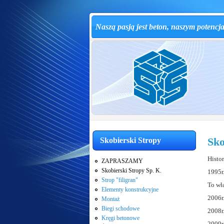
Naszą pasją jest beton, naszym potencj
Sko
Skobierski Stropy
Histor
ZAPRASZAMY
Skobierski Stropy Sp. K.
1995r
Strop "filigran"
To wł
Elementy konstrukcyjne
2006r
Montaż
Biegi schodowe
2008r
Kręgi betonowe
2009r