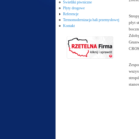
Świetliki piwniczne
Płyty drogowe
Referencje
Strop
Termomodernizacja hali przemysłowej
płyt 
Kontakt
boczn
Zdoby
Grunw
CROSS
Zespo
wszys
strop
stano