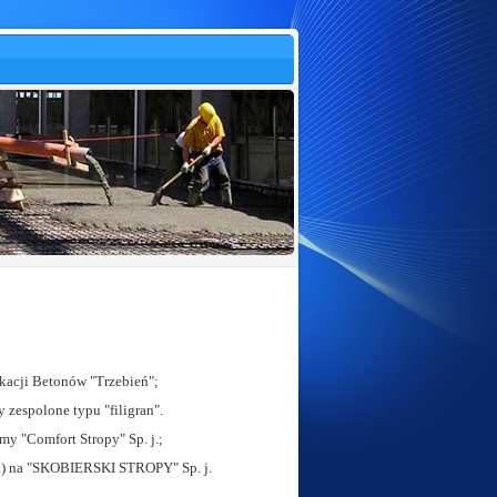
ykacji Betonów "Trzebień";
 zespolone typu "filigran".
my "Comfort Stropy" Sp. j.;
o.) na "SKOBIERSKI STROPY" Sp. j.