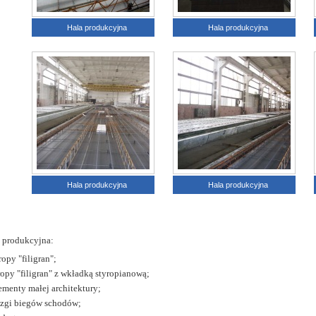
Hala produkcyjna
Hala produkcyjna
Hala produkcyjna
Hala produkcyjna
a produkcyjna:
ropy "filigran";
ropy "filigran" z wkładką styropianową;
ementy małej architektury;
izgi biegów schodów;