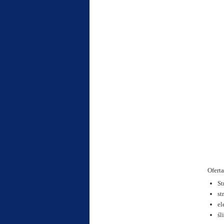
Ofert
St
st
el
śl