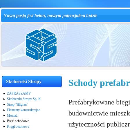
Naszą pasją jest beton, naszym potencjałem ludzie
Schody prefab
Skobierski Stropy
ZAPRASZAMY
Skobierski Stropy Sp. K.
Prefabrykowane bieg
Strop "filigran"
Elementy konstrukcyjne
budownictwie mieszk
Montaż
Biegi schodowe
użyteczności public
Kręgi betonowe