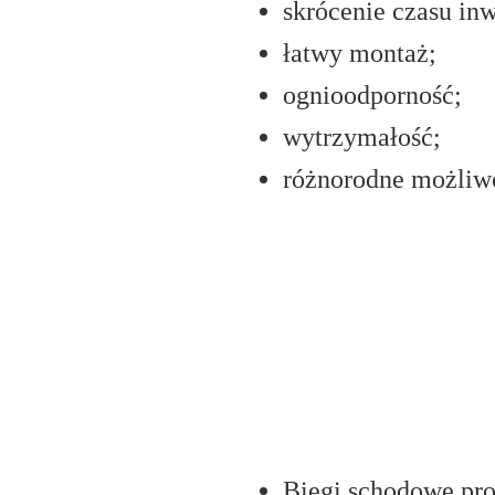
skrócenie czasu inw
łatwy montaż;
ognioodporność;
wytrzymałość;
różnorodne możliw
Biegi schodowe pro