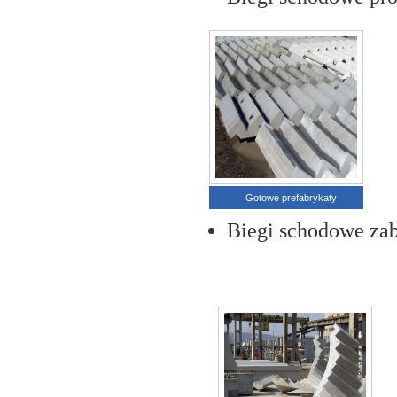
Gotowe prefabrykaty
Biegi schodowe za